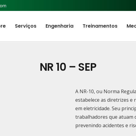
com
re
Serviços
Engenharia
Treinamentos
Med
NR 10 – SEP
A NR-10, ou Norma Regulam
estabelece as diretrizes e
em eletricidade. Seu princi
trabalhadores que atuam d
prevenindo acidentes e risc